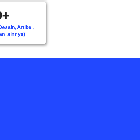
0
+
esain, Artikel,
an lainnya)