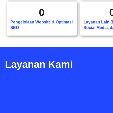
0
Pengelolaan Website & Optimasi
Layanan Lain (D
SEO
Social Media, d
Layanan Kami