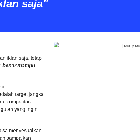
lan saja"
 iklan saja, tetapi
ar-benar mampu
mi
dalah target jangka
n, kompetitor-
gulan yang ingin
i bisa menyesuaikan
dan sampaikan