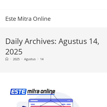
Skip
to
content
Este Mitra Online
Daily Archives: Agustus 14,
2025
>
2025
>
Agustus
>
14