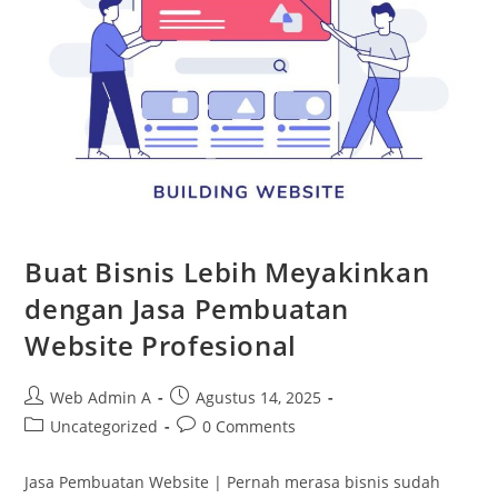
Buat Bisnis Lebih Meyakinkan
dengan Jasa Pembuatan
Website Profesional
Post
Post
Web Admin A
Agustus 14, 2025
author:
published:
Post
Post
Uncategorized
0 Comments
category:
comments:
Jasa Pembuatan Website | Pernah merasa bisnis sudah