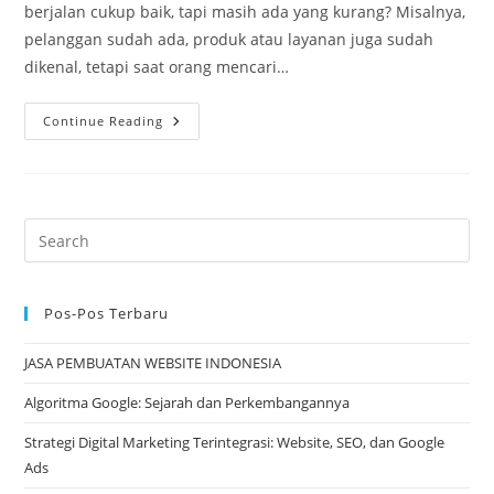
berjalan cukup baik, tapi masih ada yang kurang? Misalnya,
pelanggan sudah ada, produk atau layanan juga sudah
dikenal, tetapi saat orang mencari…
Buat
Continue Reading
Bisnis
Lebih
Meyakinkan
Dengan
Jasa
Pembuatan
Website Profesional
Pos-Pos Terbaru
JASA PEMBUATAN WEBSITE INDONESIA
Algoritma Google: Sejarah dan Perkembangannya
Strategi Digital Marketing Terintegrasi: Website, SEO, dan Google
Ads