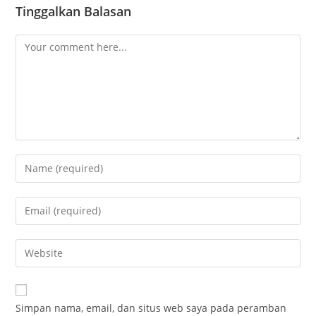
Tinggalkan Balasan
Comment
Enter
your
name
Enter
or
your
username
email
Enter
to
address
your
comment
to
website
comment
URL
Simpan nama, email, dan situs web saya pada peramban