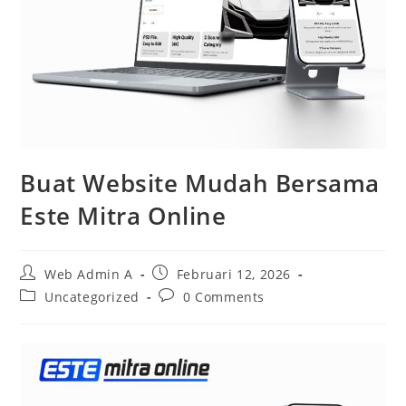
Buat Website Mudah Bersama
Este Mitra Online
Post
Post
Web Admin A
Februari 12, 2026
author:
published:
Post
Post
Uncategorized
0 Comments
category:
comments: