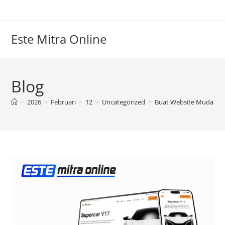
Skip
to
content
Este Mitra Online
Blog
>
2026
>
Februari
>
12
>
Uncategorized
>
Buat Website Mudah Be