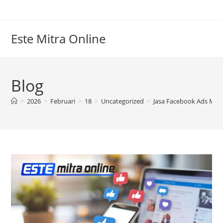
Skip
to
content
Este Mitra Online
Blog
>
2026
>
Februari
>
18
>
Uncategorized
>
Jasa Facebook Ads Mura