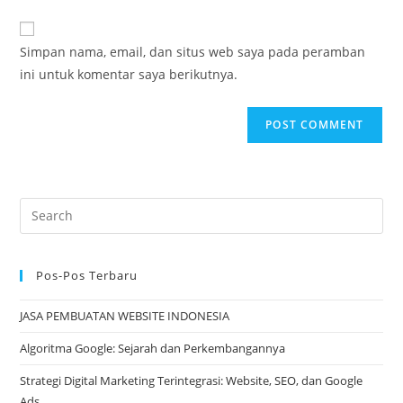
comment
to
website
comment
URL
Simpan nama, email, dan situs web saya pada peramban
(optional)
ini untuk komentar saya berikutnya.
Pos-Pos Terbaru
JASA PEMBUATAN WEBSITE INDONESIA
Algoritma Google: Sejarah dan Perkembangannya
Strategi Digital Marketing Terintegrasi: Website, SEO, dan Google
Ads