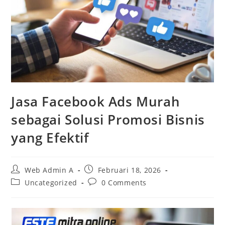
Jasa Facebook Ads Murah
sebagai Solusi Promosi Bisnis
yang Efektif
Post
Post
Web Admin A
Februari 18, 2026
author:
published:
Post
Post
Uncategorized
0 Comments
category:
comments: