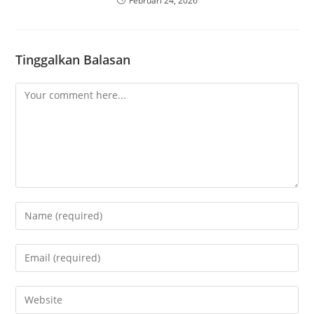
Februari 24, 2026
Tinggalkan Balasan
Comment
Enter
your
name
Enter
or
your
username
email
Enter
to
address
your