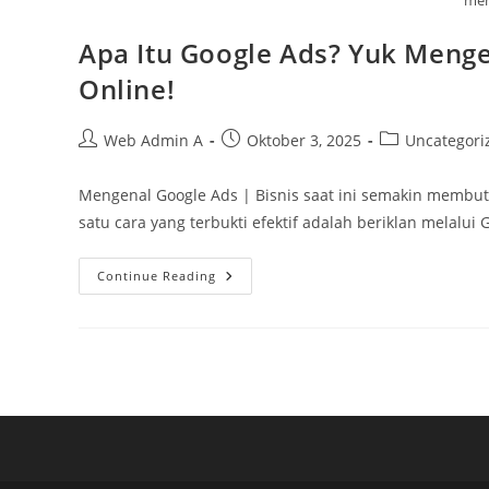
men
Apa Itu Google Ads? Yuk Menge
Online!
Post
Post
Post
Web Admin A
Oktober 3, 2025
Uncategori
author:
published:
category:
Mengenal Google Ads | Bisnis saat ini semakin membut
satu cara yang terbukti efektif adalah beriklan melalui
Apa
Continue Reading
Itu
Google
Ads?
Yuk
Mengenal
Google
Ads
Bersama
Este
Mitra
Online!