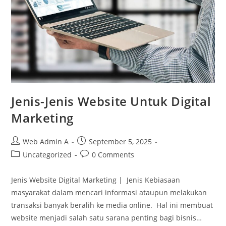
Jenis-Jenis Website Untuk Digital
Marketing
Post
Post
Web Admin A
September 5, 2025
author:
published:
Post
Post
Uncategorized
0 Comments
category:
comments:
Jenis Website Digital Marketing | Jenis Kebiasaan
masyarakat dalam mencari informasi ataupun melakukan
transaksi banyak beralih ke media online. Hal ini membuat
website menjadi salah satu sarana penting bagi bisnis…