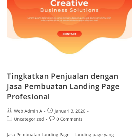
Tingkatkan Penjualan dengan
Jasa Pembuatan Landing Page
Profesional
Post
Post
Web Admin A
Januari 3, 2026
author:
published:
Post
Post
Uncategorized
0 Comments
category:
comments:
Jasa Pembuatan Landing Page | Landing page yang