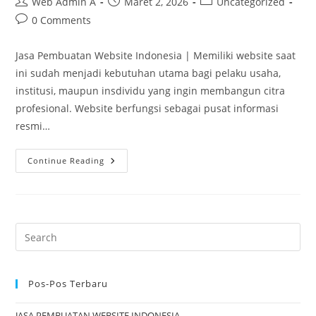
Post
Post
Post
Web Admin A
Maret 2, 2026
Uncategorized
author:
published:
category:
Post
0 Comments
comments:
Jasa Pembuatan Website Indonesia | Memiliki website saat
ini sudah menjadi kebutuhan utama bagi pelaku usaha,
institusi, maupun insdividu yang ingin membangun citra
profesional. Website berfungsi sebagai pusat informasi
resmi…
JASA
Continue Reading
PEMBUATAN
WEBSITE
INDONESIA
Pos-Pos Terbaru
JASA PEMBUATAN WEBSITE INDONESIA