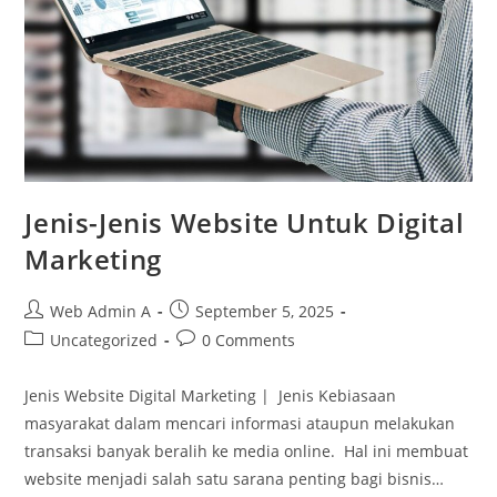
Jenis-Jenis Website Untuk Digital
Marketing
Post
Post
Web Admin A
September 5, 2025
author:
published:
Post
Post
Uncategorized
0 Comments
category:
comments:
Jenis Website Digital Marketing | Jenis Kebiasaan
masyarakat dalam mencari informasi ataupun melakukan
transaksi banyak beralih ke media online. Hal ini membuat
website menjadi salah satu sarana penting bagi bisnis…