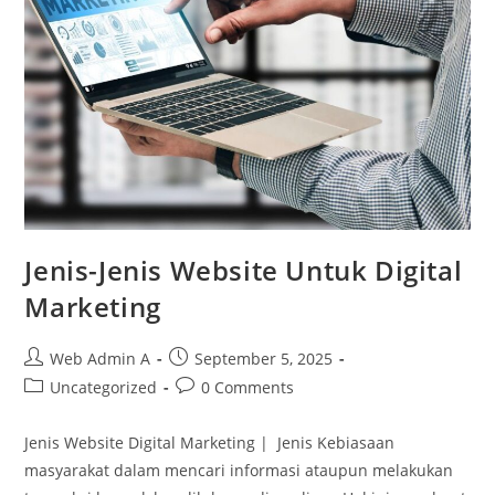
Jenis-Jenis Website Untuk Digital
Marketing
Post
Post
Web Admin A
September 5, 2025
author:
published:
Post
Post
Uncategorized
0 Comments
category:
comments:
Jenis Website Digital Marketing | Jenis Kebiasaan
masyarakat dalam mencari informasi ataupun melakukan