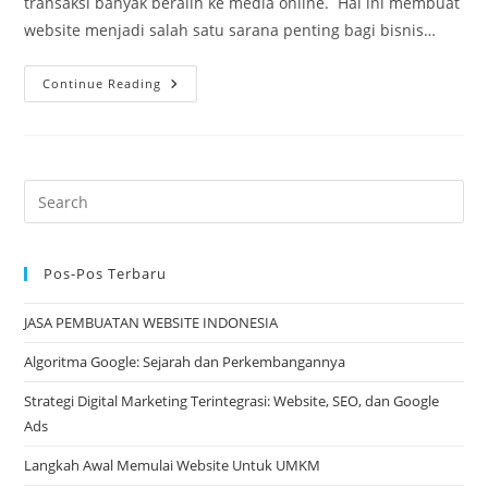
transaksi banyak beralih ke media online. Hal ini membuat
website menjadi salah satu sarana penting bagi bisnis…
Jenis-
Continue Reading
Jenis
Website
Untuk
Digital
Marketing
Pos-Pos Terbaru
JASA PEMBUATAN WEBSITE INDONESIA
Algoritma Google: Sejarah dan Perkembangannya
Strategi Digital Marketing Terintegrasi: Website, SEO, dan Google
Ads
Langkah Awal Memulai Website Untuk UMKM