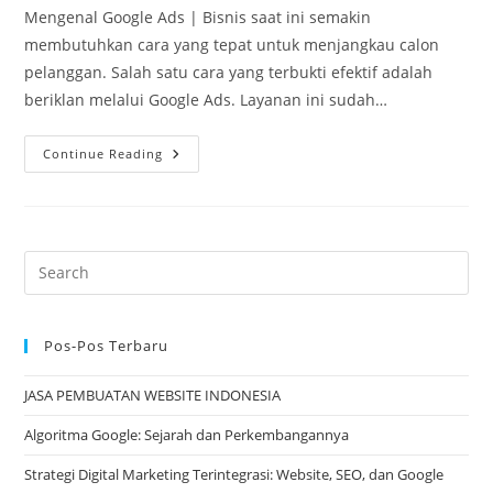
Mengenal Google Ads | Bisnis saat ini semakin
membutuhkan cara yang tepat untuk menjangkau calon
pelanggan. Salah satu cara yang terbukti efektif adalah
beriklan melalui Google Ads. Layanan ini sudah…
Apa
Continue Reading
Itu
Google
Ads?
Yuk
Mengenal
Google
Ads
Bersama
Este
Mitra
Online!
Pos-Pos Terbaru
JASA PEMBUATAN WEBSITE INDONESIA
Algoritma Google: Sejarah dan Perkembangannya
Strategi Digital Marketing Terintegrasi: Website, SEO, dan Google