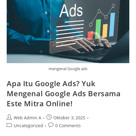
mengenal Google ads
Apa Itu Google Ads? Yuk
Mengenal Google Ads Bersama
Este Mitra Online!
Post
Post
Web Admin A
Oktober 3, 2025
author:
published:
Post
Post
Uncategorized
0 Comments
category:
comments: